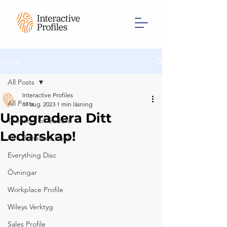
Inlägg
All Posts
Interactive Profiles
All Posts
17 aug. 2023
1 min läsning
Uppgradera Ditt
The work of leaders
Ledarskap!
Five Behaviors book
Everything Disc
Övningar
Workplace Profile
Wileys Verktyg
Sales Profile